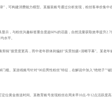
”，可构建消费能力模型。某服装账号通过分析发现，粉丝客单价集中在150-
具显示，与粉丝兴趣标签重合度超60%的话题，自然流量获取效率提升2.7
平均水平。
剪辑”接受度更高，而中老年群体则偏好“实景拍摄+清晰字幕”。某老年健
槛。某游戏账号针对“00后男性粉丝”特征，在解说中加入“绝绝子”“破
定位黄金推送时间。某教育账号发现粉丝在周末早10点-午12点活跃度高