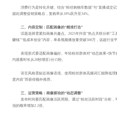
消费行为是转化关键。结合“粉丝购物车数据”与“直播成交记录
据此调整促销策略后，复购率从18%跃升至34%。
二、内容定制：匹配画像的“精准打击”
话题选择需紧扣画像兴趣点。2025年抖音“热点关联分析”工
赚钱”“低成本创业”内容，单条视频播放量突破500万，远超行业
表现形式要适配画像偏好。年轻粉丝群体对“动态效果+快节奏
均观看时长从28秒增至1分15秒。
语言风格需贴近画像语境。使用粉丝群体高频词汇能降低理解门
度内容”而获得额外推荐。
三、运营策略：画像驱动的“动态调整”
发布时间要匹配画像活跃周期。通过“粉丝活跃时段”分析，可
池的概率增加2.2倍。