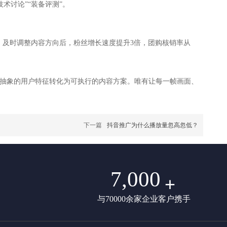
术讨论”“装备评测”。
足，及时调整内容方向后，粉丝增长速度提升3倍，团购核销率从
，将抽象的用户特征转化为可执行的内容方案。唯有让每一帧画面、
下一篇
抖音推广为什么播放量忽高忽低？
7,000
+
与70000余家企业客户携手