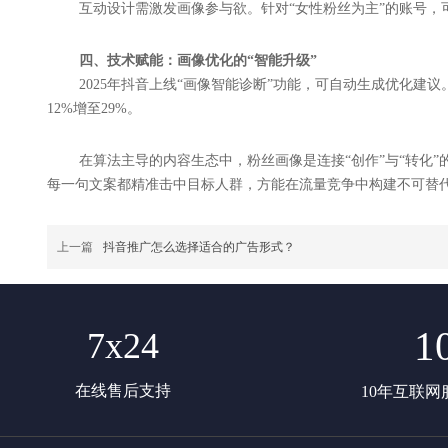
互动设计需激发画像参与欲。针对“女性粉丝为主”的账号，可设
四、技术赋能：画像优化的“智能升级”
2025年抖音上线“画像智能诊断”功能，可自动生成优化
12%增至29%。
在算法主导的内容生态中，粉丝画像是连接“创作”与“转化
每一句文案都精准击中目标人群，方能在流量竞争中构建不可替
上一篇
抖音推广怎么选择适合的广告形式？
1
7x24
在线售后支持
10年互联网