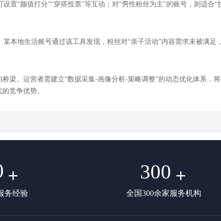
置“颜值打分”“穿搭投票”等互动；对“男性粉丝为主”的账号，则适合“技
建议。某本地生活账号通过该工具发现，粉丝对“亲子活动”内容需求未被满
”的桥梁。运营者需建立“数据采集-画像分析-策略调整”的动态优化体系
代的竞争优势。
0
300
+
+
服务经验
全国300余家服务机构