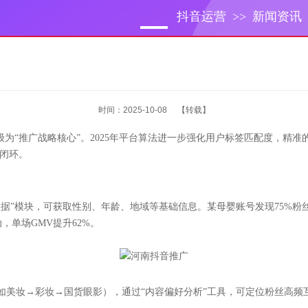
抖音运营
>>
新闻资讯
时间：2025-10-08
【转载】
级为“推广战略核心”。2025年平台算法进一步强化用户标签匹配度，精
准闭环。
”模块，可获取性别、年龄、地域等基础信息。某母婴账号发现75%粉丝为
，单场GMV提升62%。
如美妆→彩妆→国货眼影），通过“内容偏好分析”工具，可定位粉丝高频